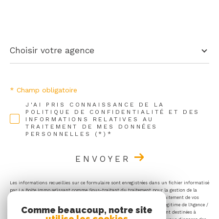
Choisir
votre
Choisir votre agence
agence
* Champ obligatoire
J'AI PRIS CONNAISSANCE DE LA
POLITIQUE DE CONFIDENTIALITÉ ET DES
INFORMATIONS RELATIVES AU
TRAITEMENT DE MES DONNÉES
PERSONNELLES (*)*
ENVOYER
Les informations recueillies sur ce formulaire sont enregistrées dans un fichier informatisé
par La Boite Immo agissant comme Sous-traitant du traitement pour la gestion de la
clientèle/prospects de l'Agence / du Réseau qui reste Responsable du Traitement de vos
Données personnelles. La base légale du traitement repose sur l'intérêt légitime de l'Agence /
Comme beaucoup, notre site
du Réseau. Elles sont conservées jusqu'à demande de suppression et sont destinées à
utilise les cookies