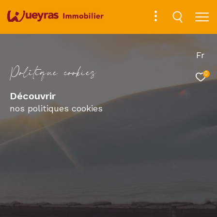
Fr
P
o
l
i
t
i
q
u
e
c
o
o
k
i
e
s
0
Découvrir
nos politiques cookies