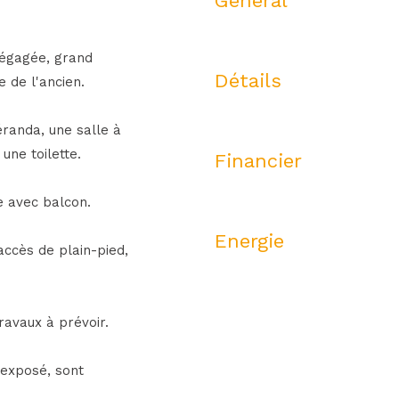
Général
dégagée, grand
Détails
 de l'ancien.
éranda, une salle à
ne toilette.
Financier
e avec balcon.
Energie
accès de plain-pied,
ravaux à prévoir.
 exposé, sont