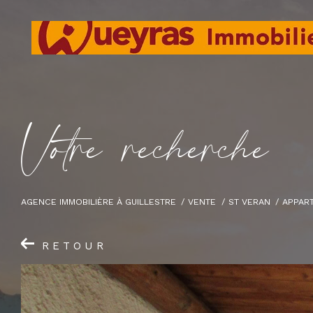
V
o
t
r
e
r
e
c
h
e
r
c
h
e
AGENCE IMMOBILIÈRE À GUILLESTRE
VENTE
ST VERAN
APPAR
RETOUR