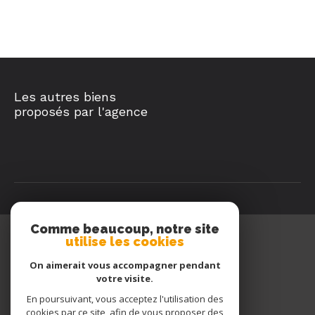
Les autres biens
proposés par l'agence
Comme beaucoup, notre site
utilise les cookies
Queyras Immobilier
On aimerait vous accompagner pendant
04 92 45 45 45
votre visite.
06 77 91 50 54
En poursuivant, vous acceptez l'utilisation des
queyrasimmo@wanadoo.fr
cookies par ce site, afin de vous proposer des