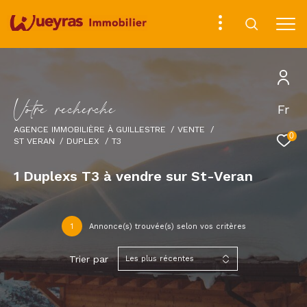
V
o
t
r
e
r
e
c
h
e
r
c
h
e
Fr
AGENCE IMMOBILIÈRE À GUILLESTRE
VENTE
0
ST VERAN
DUPLEX
T3
1
Duplexs T3 à vendre sur St-Veran
1
Annonce(s) trouvée(s) selon vos critères
Trier par
Les plus récentes