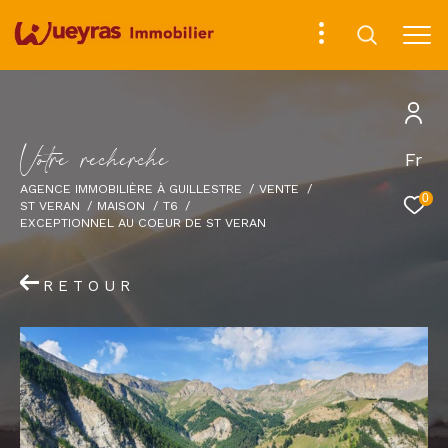
V
o
t
r
e
r
e
c
h
e
r
c
h
e
Fr
AGENCE IMMOBILIÈRE À GUILLESTRE
VENTE
0
ST VERAN
MAISON
T6
EXCEPTIONNEL AU COEUR DE ST VERAN
RETOUR