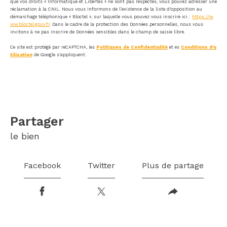
que vos droits « Informatique et Libertés » ne sont pas respectés, vous pouvez adresser une
réclamation à la CNIL. Nous vous informons de l’existence de la liste d'opposition au
démarchage téléphonique « Bloctel », sur laquelle vous pouvez vous inscrire ici :
https://w
ww.bloctel.gouv.fr
. Dans le cadre de la protection des Données personnelles, nous vous
invitons à ne pas inscrire de Données sensibles dans le champ de saisie libre.
Ce site est protégé par reCAPTCHA, les
Politiques de Confidentialité
et es
Conditions d'u
tilisation
de Google s'appliquent.
partager
le bien
Facebook
Twitter
Plus de partage