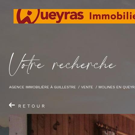
V
o
t
r
e
r
e
c
h
e
r
c
h
e
AGENCE IMMOBILIÈRE À GUILLESTRE
VENTE
MOLINES EN QUEYR
RETOUR