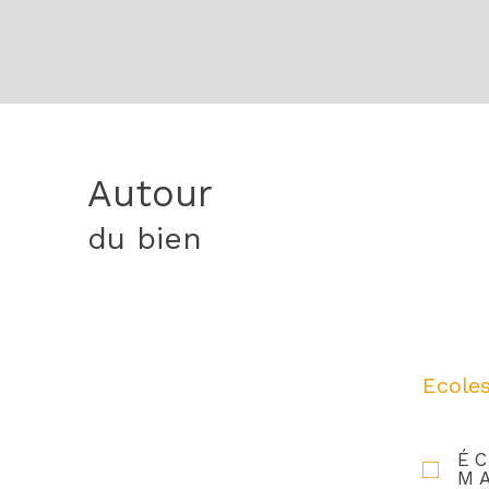
Autour
du bien
Ecole
É
M