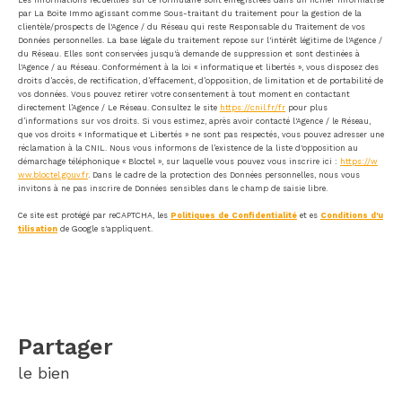
Les informations recueillies sur ce formulaire sont enregistrées dans un fichier informatisé
par La Boite Immo agissant comme Sous-traitant du traitement pour la gestion de la
clientèle/prospects de l'Agence / du Réseau qui reste Responsable du Traitement de vos
Données personnelles. La base légale du traitement repose sur l'intérêt légitime de l'Agence /
du Réseau. Elles sont conservées jusqu'à demande de suppression et sont destinées à
l'Agence / au Réseau. Conformément à la loi « informatique et libertés », vous disposez des
droits d’accès, de rectification, d’effacement, d’opposition, de limitation et de portabilité de
vos données. Vous pouvez retirer votre consentement à tout moment en contactant
directement l’Agence / Le Réseau. Consultez le site
https://cnil.fr/fr
pour plus
d’informations sur vos droits. Si vous estimez, après avoir contacté l'Agence / le Réseau,
que vos droits « Informatique et Libertés » ne sont pas respectés, vous pouvez adresser une
réclamation à la CNIL. Nous vous informons de l’existence de la liste d'opposition au
démarchage téléphonique « Bloctel », sur laquelle vous pouvez vous inscrire ici :
https://w
ww.bloctel.gouv.fr
. Dans le cadre de la protection des Données personnelles, nous vous
invitons à ne pas inscrire de Données sensibles dans le champ de saisie libre.
Ce site est protégé par reCAPTCHA, les
Politiques de Confidentialité
et es
Conditions d'u
tilisation
de Google s'appliquent.
partager
le bien