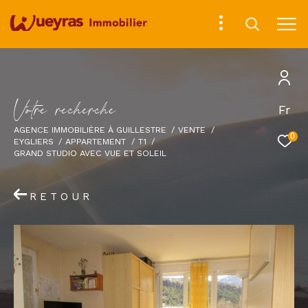
V
o
t
r
e
r
e
c
h
e
r
c
h
e
Fr
AGENCE IMMOBILIÈRE À GUILLESTRE
VENTE
0
EYGLIERS
APPARTEMENT
T1
GRAND STUDIO AVEC VUE ET SOLEIL
RETOUR