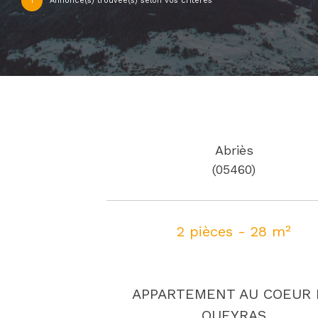
1
Annonce(s) trouvée(s) selon vos critères
Abriès
(05460)
2 pièces - 28 m²
APPARTEMENT AU COEUR
QUEYRAS