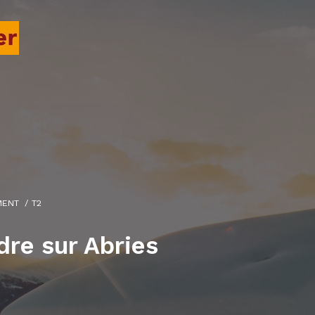
MENT
T2
re sur Abries