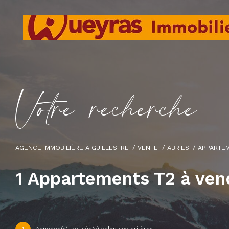
V
o
t
r
e
r
e
c
h
e
r
c
h
e
AGENCE IMMOBILIÈRE À GUILLESTRE
VENTE
ABRIES
APPARTE
1
Appartements T2 à vend