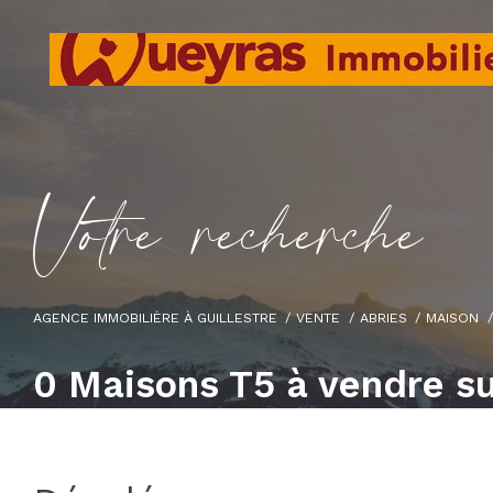
V
o
t
r
e
r
e
c
h
e
r
c
h
e
AGENCE IMMOBILIÈRE À GUILLESTRE
VENTE
ABRIES
MAISON
0
Maisons T5 à vendre su