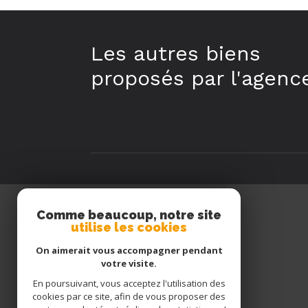
Les autres biens
proposés par l'agenc
Comme beaucoup, notre site
utilise les cookies
Queyras Immobilier
On aimerait vous accompagner pendant
votre visite.
04 92 45 45 45
06 77 91 50 54
En poursuivant, vous acceptez l'utilisation des
cookies par ce site, afin de vous proposer des
queyrasimmo@wanadoo.fr