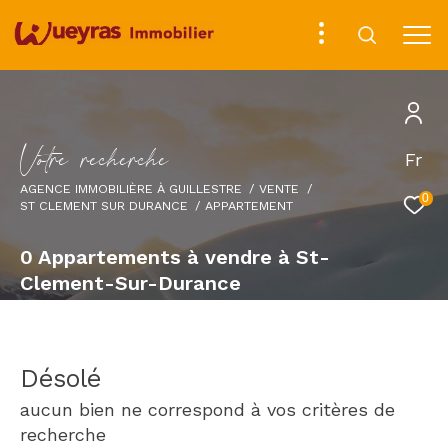
V
o
t
r
e
r
e
c
h
e
r
c
h
e
Fr
AGENCE IMMOBILIÈRE À GUILLESTRE
VENTE
0
ST CLEMENT SUR DURANCE
APPARTEMENT
0
Appartements à vendre à St-
Clement-Sur-Durance
Désolé
aucun bien ne correspond à vos critères de
recherche