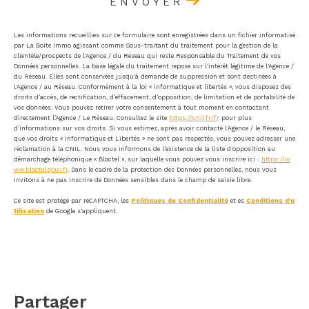
ENVOYER
Les informations recueillies sur ce formulaire sont enregistrées dans un fichier informatisé
par La Boite Immo agissant comme Sous-traitant du traitement pour la gestion de la
clientèle/prospects de l'Agence / du Réseau qui reste Responsable du Traitement de vos
Données personnelles. La base légale du traitement repose sur l'intérêt légitime de l'Agence /
du Réseau. Elles sont conservées jusqu'à demande de suppression et sont destinées à
l'Agence / au Réseau. Conformément à la loi « informatique et libertés », vous disposez des
droits d’accès, de rectification, d’effacement, d’opposition, de limitation et de portabilité de
vos données. Vous pouvez retirer votre consentement à tout moment en contactant
directement l’Agence / Le Réseau. Consultez le site
https://cnil.fr/fr
pour plus
d’informations sur vos droits. Si vous estimez, après avoir contacté l'Agence / le Réseau,
que vos droits « Informatique et Libertés » ne sont pas respectés, vous pouvez adresser une
réclamation à la CNIL. Nous vous informons de l’existence de la liste d'opposition au
démarchage téléphonique « Bloctel », sur laquelle vous pouvez vous inscrire ici :
https://w
ww.bloctel.gouv.fr
. Dans le cadre de la protection des Données personnelles, nous vous
invitons à ne pas inscrire de Données sensibles dans le champ de saisie libre.
Ce site est protégé par reCAPTCHA, les
Politiques de Confidentialité
et es
Conditions d'u
tilisation
de Google s'appliquent.
partager