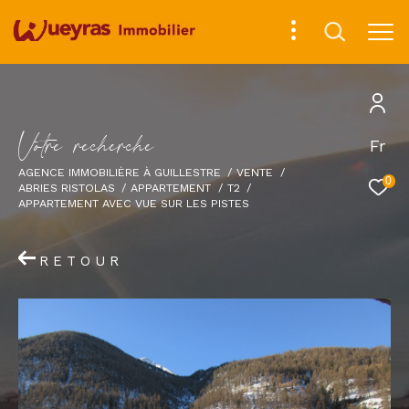
V
o
t
r
e
r
e
c
h
e
r
c
h
e
Fr
AGENCE IMMOBILIÈRE À GUILLESTRE
VENTE
0
ABRIES RISTOLAS
APPARTEMENT
T2
APPARTEMENT AVEC VUE SUR LES PISTES
RETOUR