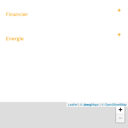
Financier
Energie
Leaflet
|
©
Maps
|
© OpenStreetMap
Jawg
+
−