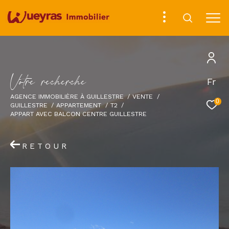
V
o
t
r
e
r
e
c
h
e
r
c
h
e
Fr
AGENCE IMMOBILIÈRE À GUILLESTRE
VENTE
0
GUILLESTRE
APPARTEMENT
T2
APPART AVEC BALCON CENTRE GUILLESTRE
RETOUR