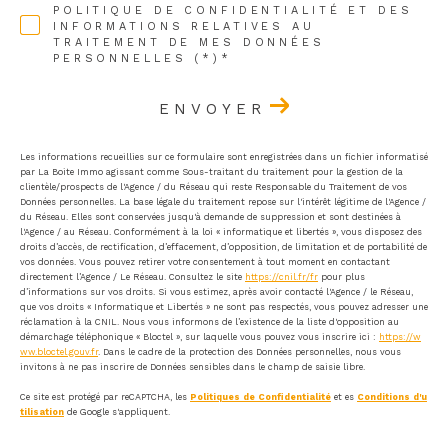
POLITIQUE DE CONFIDENTIALITÉ ET DES
INFORMATIONS RELATIVES AU
TRAITEMENT DE MES DONNÉES
PERSONNELLES (*)*
ENVOYER
Les informations recueillies sur ce formulaire sont enregistrées dans un fichier informatisé
par La Boite Immo agissant comme Sous-traitant du traitement pour la gestion de la
clientèle/prospects de l'Agence / du Réseau qui reste Responsable du Traitement de vos
Données personnelles. La base légale du traitement repose sur l'intérêt légitime de l'Agence /
du Réseau. Elles sont conservées jusqu'à demande de suppression et sont destinées à
l'Agence / au Réseau. Conformément à la loi « informatique et libertés », vous disposez des
droits d’accès, de rectification, d’effacement, d’opposition, de limitation et de portabilité de
vos données. Vous pouvez retirer votre consentement à tout moment en contactant
directement l’Agence / Le Réseau. Consultez le site
https://cnil.fr/fr
pour plus
d’informations sur vos droits. Si vous estimez, après avoir contacté l'Agence / le Réseau,
que vos droits « Informatique et Libertés » ne sont pas respectés, vous pouvez adresser une
réclamation à la CNIL. Nous vous informons de l’existence de la liste d'opposition au
démarchage téléphonique « Bloctel », sur laquelle vous pouvez vous inscrire ici :
https://w
ww.bloctel.gouv.fr
. Dans le cadre de la protection des Données personnelles, nous vous
invitons à ne pas inscrire de Données sensibles dans le champ de saisie libre.
Ce site est protégé par reCAPTCHA, les
Politiques de Confidentialité
et es
Conditions d'u
tilisation
de Google s'appliquent.