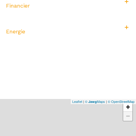
Financier
Energie
Leaflet
|
©
Maps
|
© OpenStreetMap
Jawg
+
−