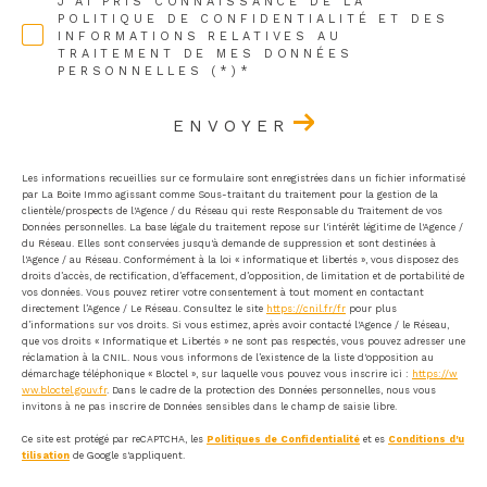
J'AI PRIS CONNAISSANCE DE LA
POLITIQUE DE CONFIDENTIALITÉ ET DES
INFORMATIONS RELATIVES AU
TRAITEMENT DE MES DONNÉES
PERSONNELLES (*)*
ENVOYER
Les informations recueillies sur ce formulaire sont enregistrées dans un fichier informatisé
par La Boite Immo agissant comme Sous-traitant du traitement pour la gestion de la
clientèle/prospects de l'Agence / du Réseau qui reste Responsable du Traitement de vos
Données personnelles. La base légale du traitement repose sur l'intérêt légitime de l'Agence /
du Réseau. Elles sont conservées jusqu'à demande de suppression et sont destinées à
l'Agence / au Réseau. Conformément à la loi « informatique et libertés », vous disposez des
droits d’accès, de rectification, d’effacement, d’opposition, de limitation et de portabilité de
vos données. Vous pouvez retirer votre consentement à tout moment en contactant
directement l’Agence / Le Réseau. Consultez le site
https://cnil.fr/fr
pour plus
d’informations sur vos droits. Si vous estimez, après avoir contacté l'Agence / le Réseau,
que vos droits « Informatique et Libertés » ne sont pas respectés, vous pouvez adresser une
réclamation à la CNIL. Nous vous informons de l’existence de la liste d'opposition au
démarchage téléphonique « Bloctel », sur laquelle vous pouvez vous inscrire ici :
https://w
ww.bloctel.gouv.fr
. Dans le cadre de la protection des Données personnelles, nous vous
invitons à ne pas inscrire de Données sensibles dans le champ de saisie libre.
Ce site est protégé par reCAPTCHA, les
Politiques de Confidentialité
et es
Conditions d'u
tilisation
de Google s'appliquent.