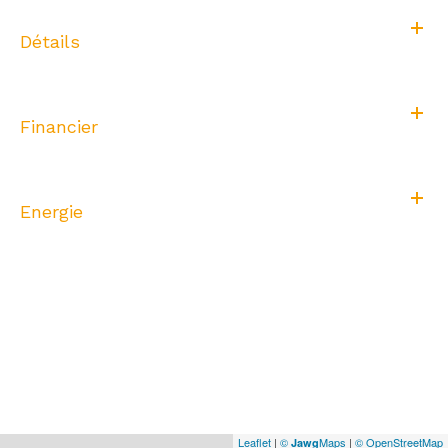
Détails
Financier
Energie
Leaflet
|
©
Maps
|
© OpenStreetMap
Jawg