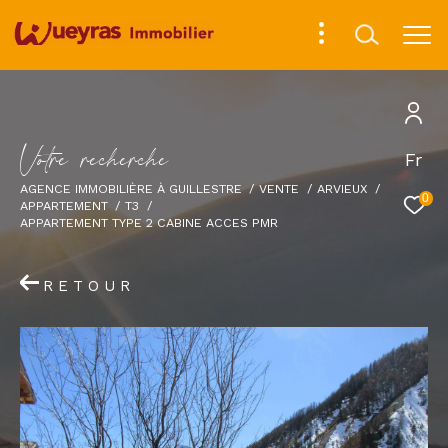
V
o
t
r
e
r
e
c
h
e
r
c
h
e
Fr
AGENCE IMMOBILIÈRE À GUILLESTRE
VENTE
ARVIEUX
0
APPARTEMENT
T3
APPARTEMENT TYPE 2 CABINE ACCES PMR
RETOUR