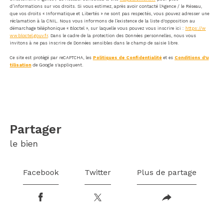
d’informations sur vos droits. Si vous estimez, après avoir contacté l'Agence / le Réseau,
que vos droits « Informatique et Libertés » ne sont pas respectés, vous pouvez adresser une
réclamation à la CNIL. Nous vous informons de l’existence de la liste d'opposition au
démarchage téléphonique « Bloctel », sur laquelle vous pouvez vous inscrire ici :
https://w
ww.bloctel.gouv.fr
. Dans le cadre de la protection des Données personnelles, nous vous
invitons à ne pas inscrire de Données sensibles dans le champ de saisie libre.
Ce site est protégé par reCAPTCHA, les
Politiques de Confidentialité
et es
Conditions d'u
tilisation
de Google s'appliquent.
partager
le bien
Facebook
Twitter
Plus de partage