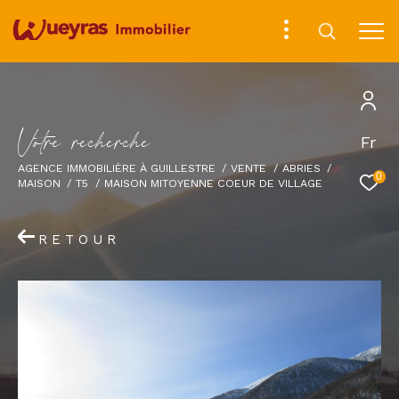
V
o
t
r
e
r
e
c
h
e
r
c
h
e
Fr
AGENCE IMMOBILIÈRE À GUILLESTRE
VENTE
ABRIES
0
MAISON
T5
MAISON MITOYENNE COEUR DE VILLAGE
RETOUR