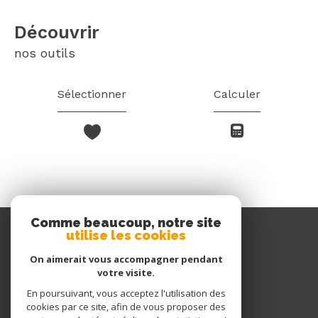
découvrir
nos outils
Sélectionner
Calculer
Comme beaucoup, notre site
utilise les cookies
Queyras Immobilier
On aimerait vous accompagner pendant
04 92 45 45 45
votre visite.
06 77 91 50 54
En poursuivant, vous acceptez l'utilisation des
queyrasimmo@wanadoo.fr
cookies par ce site, afin de vous proposer des
205 Route du Queyras