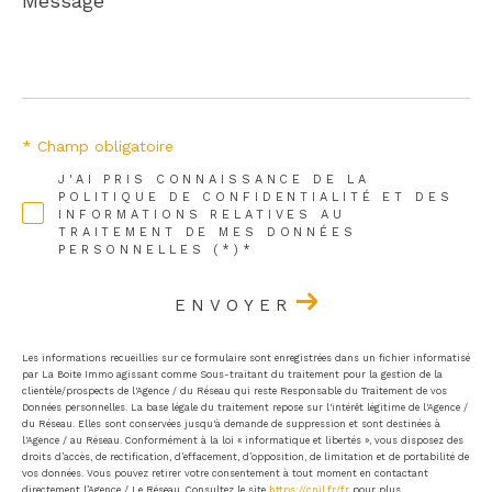
*
* Champ obligatoire
J'AI PRIS CONNAISSANCE DE LA
POLITIQUE DE CONFIDENTIALITÉ ET DES
INFORMATIONS RELATIVES AU
TRAITEMENT DE MES DONNÉES
PERSONNELLES (*)*
ENVOYER
Les informations recueillies sur ce formulaire sont enregistrées dans un fichier informatisé
par La Boite Immo agissant comme Sous-traitant du traitement pour la gestion de la
clientèle/prospects de l'Agence / du Réseau qui reste Responsable du Traitement de vos
Données personnelles. La base légale du traitement repose sur l'intérêt légitime de l'Agence /
du Réseau. Elles sont conservées jusqu'à demande de suppression et sont destinées à
l'Agence / au Réseau. Conformément à la loi « informatique et libertés », vous disposez des
droits d’accès, de rectification, d’effacement, d’opposition, de limitation et de portabilité de
vos données. Vous pouvez retirer votre consentement à tout moment en contactant
directement l’Agence / Le Réseau. Consultez le site
https://cnil.fr/fr
pour plus