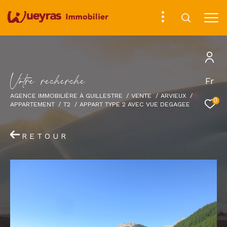
V
o
t
r
e
r
e
c
h
e
r
c
h
e
Fr
AGENCE IMMOBILIÈRE À GUILLESTRE
VENTE
ARVIEUX
0
APPARTEMENT
T2
APPART TYPE 2 AVEC VUE DEGAGEE
RETOUR