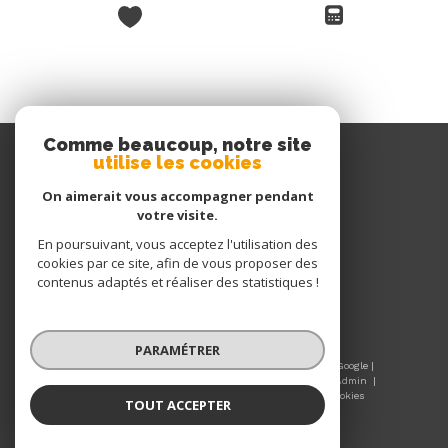
Comme beaucoup, notre site
utilise les cookies
Queyras Immobilier
On aimerait vous accompagner pendant
04 92 45 45 45
votre visite.
06 77 91 50 54
En poursuivant, vous acceptez l'utilisation des
queyrasimmo@wanadoo.fr
cookies par ce site, afin de vous proposer des
205 Route du Queyras
contenus adaptés et réaliser des statistiques !
05600
guillestre
PARAMÉTRER
© 2026 | Tous droits réservés | Traduction powered by Google |
Nos honoraires
Plan du site
Mentions légales
Admin
Nos liens
Nos honoraires
Politique RGPD
Cookies
TOUT ACCEPTER