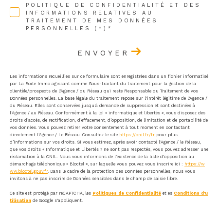
POLITIQUE DE CONFIDENTIALITÉ ET DES
INFORMATIONS RELATIVES AU
TRAITEMENT DE MES DONNÉES
PERSONNELLES (*)*
ENVOYER
Les informations recueillies sur ce formulaire sont enregistrées dans un fichier informatisé
par La Boite Immo agissant comme Sous-traitant du traitement pour la gestion de la
clientèle/prospects de l'Agence / du Réseau qui reste Responsable du Traitement de vos
Données personnelles. La base légale du traitement repose sur l'intérêt légitime de l'Agence /
du Réseau. Elles sont conservées jusqu'à demande de suppression et sont destinées à
l'Agence / au Réseau. Conformément à la loi « informatique et libertés », vous disposez des
droits d’accès, de rectification, d’effacement, d’opposition, de limitation et de portabilité de
vos données. Vous pouvez retirer votre consentement à tout moment en contactant
directement l’Agence / Le Réseau. Consultez le site
https://cnil.fr/fr
pour plus
d’informations sur vos droits. Si vous estimez, après avoir contacté l'Agence / le Réseau,
que vos droits « Informatique et Libertés » ne sont pas respectés, vous pouvez adresser une
réclamation à la CNIL. Nous vous informons de l’existence de la liste d'opposition au
démarchage téléphonique « Bloctel », sur laquelle vous pouvez vous inscrire ici :
https://w
ww.bloctel.gouv.fr
. Dans le cadre de la protection des Données personnelles, nous vous
invitons à ne pas inscrire de Données sensibles dans le champ de saisie libre.
Ce site est protégé par reCAPTCHA, les
Politiques de Confidentialité
et es
Conditions d'u
tilisation
de Google s'appliquent.