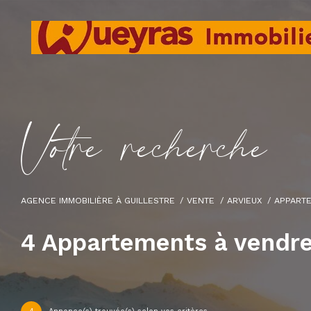
V
o
t
r
e
r
e
c
h
e
r
c
h
e
AGENCE IMMOBILIÈRE À GUILLESTRE
VENTE
ARVIEUX
APPART
4
Appartements à vendre