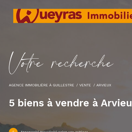
V
o
t
r
e
r
e
c
h
e
r
c
h
e
AGENCE IMMOBILIÈRE À GUILLESTRE
VENTE
ARVIEUX
5
biens à vendre à Arvie