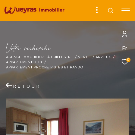
V
o
t
r
e
r
e
c
h
e
r
c
h
e
Fr
AGENCE IMMOBILIÈRE À GUILLESTRE
VENTE
ARVIEUX
0
APPARTEMENT
T3
APPARTEMENT PROCHE PISTES ET RANDO
RETOUR