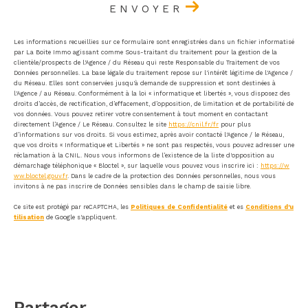
ENVOYER
Les informations recueillies sur ce formulaire sont enregistrées dans un fichier informatisé
par La Boite Immo agissant comme Sous-traitant du traitement pour la gestion de la
clientèle/prospects de l'Agence / du Réseau qui reste Responsable du Traitement de vos
Données personnelles. La base légale du traitement repose sur l'intérêt légitime de l'Agence /
du Réseau. Elles sont conservées jusqu'à demande de suppression et sont destinées à
l'Agence / au Réseau. Conformément à la loi « informatique et libertés », vous disposez des
droits d’accès, de rectification, d’effacement, d’opposition, de limitation et de portabilité de
vos données. Vous pouvez retirer votre consentement à tout moment en contactant
directement l’Agence / Le Réseau. Consultez le site
https://cnil.fr/fr
pour plus
d’informations sur vos droits. Si vous estimez, après avoir contacté l'Agence / le Réseau,
que vos droits « Informatique et Libertés » ne sont pas respectés, vous pouvez adresser une
réclamation à la CNIL. Nous vous informons de l’existence de la liste d'opposition au
démarchage téléphonique « Bloctel », sur laquelle vous pouvez vous inscrire ici :
https://w
ww.bloctel.gouv.fr
. Dans le cadre de la protection des Données personnelles, nous vous
invitons à ne pas inscrire de Données sensibles dans le champ de saisie libre.
Ce site est protégé par reCAPTCHA, les
Politiques de Confidentialité
et es
Conditions d'u
tilisation
de Google s'appliquent.
partager