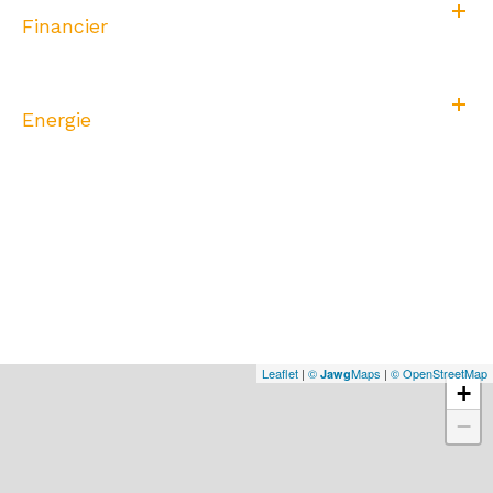
Financier
Energie
Leaflet
|
©
Maps
|
© OpenStreetMap
Jawg
+
−