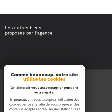
Les autres biens
proposés par l'agence
Comme beaucoup, notre site
utilise les cookies
Queyras Immobilier
On aimerait vous accompagner pendant
04 92 45 45 45
votre visite.
06 77 91 50 54
En poursuivant, vous acceptez l'utilisation des
queyrasimmo@wanadoo.fr
cookies par ce site, afin de vous proposer des
205 Route du Queyras
contenus adaptés et réaliser des statistiques !