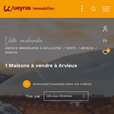
V
o
t
r
e
r
e
c
h
e
r
c
h
e
Fr
AGENCE IMMOBILIÈRE À GUILLESTRE
VENTE
ARVIEUX
0
MAISON
1
Maisons à vendre à Arvieux
1
Annonce(s) trouvée(s) selon vos critères
Trier par
Les plus récentes