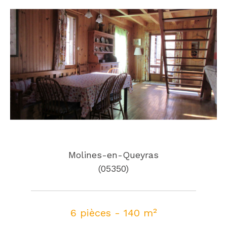
Molines-en-Queyras
(05350)
6 pièces - 140 m²