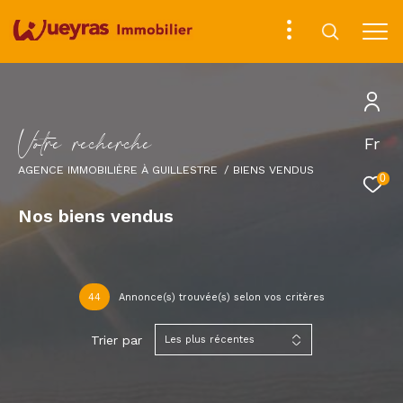
V
o
t
r
e
r
e
c
h
e
r
c
h
e
Fr
AGENCE IMMOBILIÈRE À GUILLESTRE
BIENS VENDUS
0
Nos biens vendus
44
Annonce(s) trouvée(s) selon vos critères
Trier par
Les plus récentes